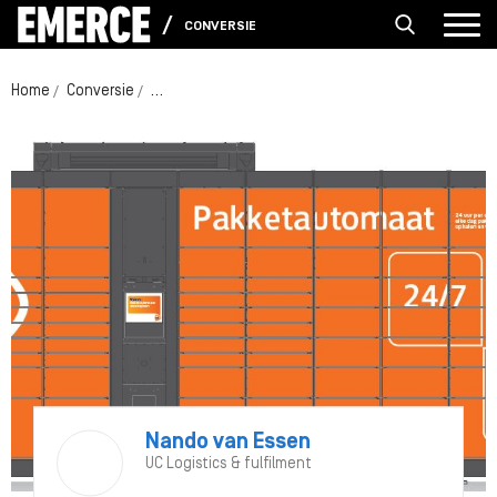
CONVERSIE
Home
Conversie
Onderzoek: doorbraak afhaalpunten in de checko
Nando van Essen
UC Logistics & fulfilment