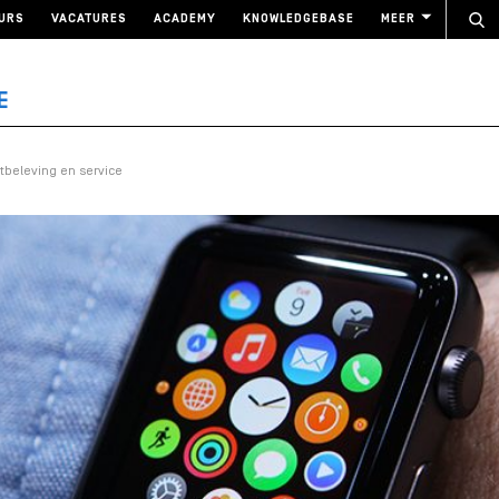
URS
VACATURES
ACADEMY
KNOWLEDGEBASE
MEER
E
tbeleving en service