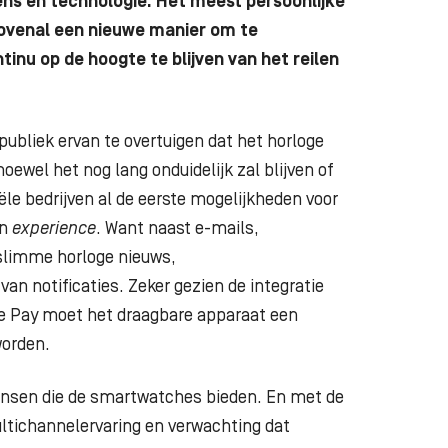
ens en technologie. Het meest persoonlijke
bovenal een nieuwe manier om te
inu op de hoogte te blijven van het reilen
publiek ervan te overtuigen dat het horloge
wel het nog lang onduidelijk zal blijven of
ële bedrijven al de eerste mogelijkheden voor
n
experience
. Want naast e-mails,
 slimme horloge nieuws,
n notificaties. Zeker gezien de integratie
le Pay moet het draagbare apparaat een
worden.
kansen die de smartwatches bieden. En met de
ultichannelervaring en verwachting dat