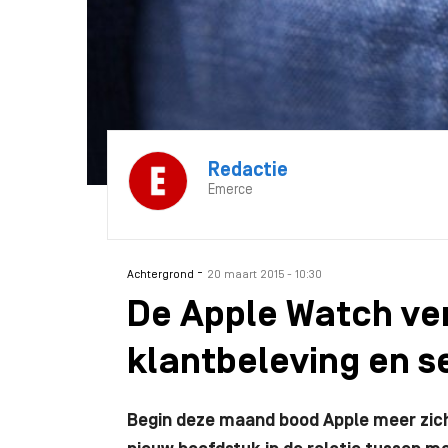
Redactie
Emerce
-
Achtergrond
20 maart 2015 - 10:30
De Apple Watch ve
klantbeleving en s
Begin deze maand bood Apple meer zich