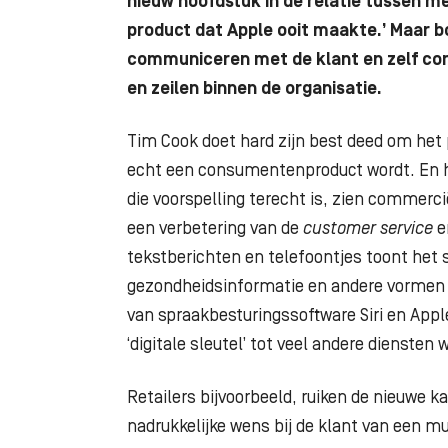
nieuw hoofdstuk in de relatie tussen m
product dat Apple ooit maakte.’ Maar 
communiceren met de klant en zelf cont
en zeilen binnen de organisatie.
Tim Cook doet hard zijn best deed om het 
echt een consumentenproduct wordt. En hoe
die voorspelling terecht is, zien commerci
een verbetering van de
customer service
e
tekstberichten en telefoontjes toont het
gezondheidsinformatie en andere vormen va
van spraakbesturingssoftware Siri en App
‘digitale sleutel’ tot veel andere diensten 
Retailers bijvoorbeeld, ruiken de nieuwe 
nadrukkelijke wens bij de klant van een m