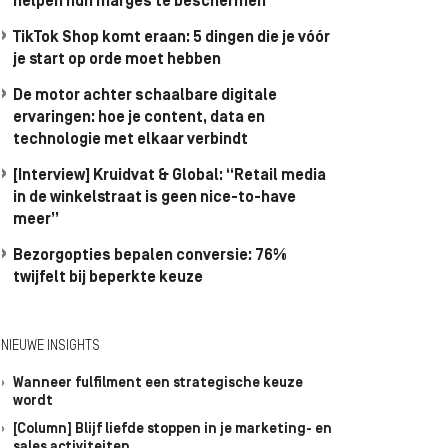
helpen hun marges te beschermen
TikTok Shop komt eraan: 5 dingen die je vóór
je start op orde moet hebben
De motor achter schaalbare digitale
ervaringen: hoe je content, data en
technologie met elkaar verbindt
[Interview] Kruidvat & Global: “Retail media
in de winkelstraat is geen nice-to-have
meer”
Bezorgopties bepalen conversie: 76%
twijfelt bij beperkte keuze
NIEUWE INSIGHTS
Wanneer fulfilment een strategische keuze
wordt
[Column] Blijf liefde stoppen in je marketing- en
sales activiteiten