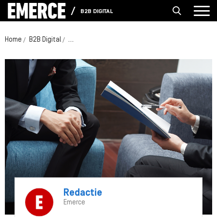
B2B DIGITAL
Home
B2B Digital
Dit vinden B2B-inkopers nu echt van online cont
Redactie
Emerce