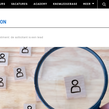
URS
VACATURES
ACADEMY
KNOWLEDGEBASE
MEER
ION
tment: de sollicitant is een lead