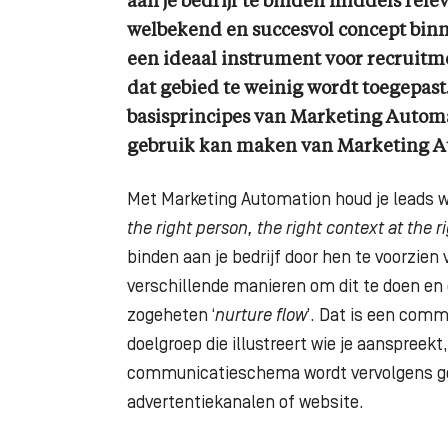
aan je bedrijf te binden middels rel
welbekend en succesvol concept binne
een ideaal instrument voor recruitme
dat gebied te weinig wordt toegepast.
basisprincipes van Marketing Automa
gebruik kan maken van Marketing A
Met Marketing Automation houd je leads w
the right person, the right context at the r
binden aan je bedrijf door hen te voorzien
verschillende manieren om dit te doen en 
zogeheten ‘
nurture flow
’. Dat is een com
doelgroep die illustreert wie je aanspree
communicatieschema wordt vervolgens gek
advertentiekanalen of website.