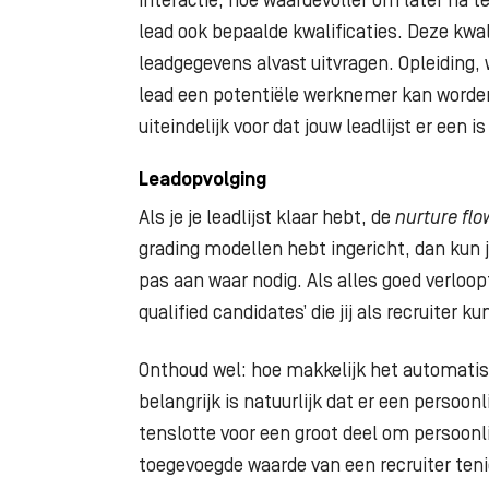
interactie, hoe waardevoller om later na t
lead ook bepaalde kwalificaties. Deze kwal
leadgegevens alvast uitvragen. Opleiding,
lead een potentiële werknemer kan worden
uiteindelijk voor dat jouw leadlijst er een is 
Leadopvolging
Als je je leadlijst klaar hebt, de
nurture flo
grading modellen hebt ingericht, dan kun j
pas aan waar nodig. Als alles goed verloop
qualified candidates’ die jij als recruiter k
Onthoud wel: hoe makkelijk het automatis
belangrijk is natuurlijk dat er een persoonl
tenslotte voor een groot deel om persoonl
toegevoegde waarde van een recruiter ten