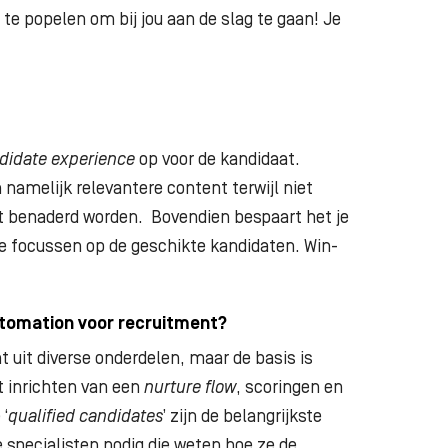
n te popelen om bij jou aan de slag te gaan! Je
didate experience
op voor de kandidaat.
 namelijk relevantere content terwijl niet
t benaderd worden. Bovendien bespaart het je
t te focussen op de geschikte kandidaten. Win-
utomation voor recruitment?
 uit diverse onderdelen, maar de basis is
t inrichten van een
nurture flow
, scoringen en
 ‘
qualified candidates
’ zijn de belangrijkste
e specialisten nodig die weten hoe ze de