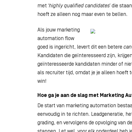
met ‘
highly qualified candidates
’ die staa
hoeft ze alleen nog maar even te bellen.
Als jouw marketing
automation flow
goed is ingericht, levert dit een betere
can
Kandidaten die geïnteresseerd zijn, krijgen
geïnteresseerde kandidaten minder of nie
als recruiter tijd, omdat je je alleen hoef
win!
Hoe ga je aan de slag met Marketing A
De start van marketing automation bestaat
eenvoudig in te richten. Leadgeneratie, he
grading, en vervolgens de opvolging van de
stappen. Let wel, voor elk onderdeel heb j