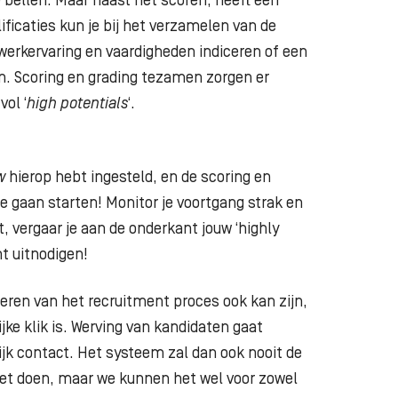
e bellen. Maar naast het scoren, heeft een
ificaties kun je bij het verzamelen van de
 werkervaring en vaardigheden indiceren of een
. Scoring en grading tezamen zorgen er
vol ‘
high potentials
‘.
w
hierop hebt ingesteld, en de scoring en
e gaan starten! Monitor je voortgang strak en
t, vergaar je aan de onderkant jouw ‘highly
unt uitnodigen!
eren van het recruitment proces ook kan zijn,
ijke klik is. Werving van kandidaten gaat
ijk contact. Het systeem zal dan ook nooit de
iet doen, maar we kunnen het wel voor zowel