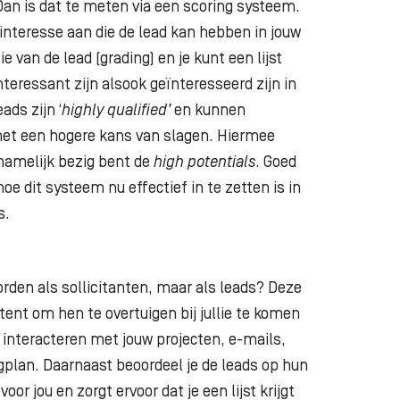
an is dat te meten via een scoring systeem.
interesse aan die de lead kan hebben in jouw
 van de lead (grading) en je kunt een lijst
eressant zijn alsook geïnteresseerd zijn in
ads zijn ‘
highly qualified’
en kunnen
met een hogere kans van slagen. Hiermee
ornamelijk bezig bent de
high potentials
. Goed
oe dit systeem nu effectief in te zetten is in
s.
rden als sollicitanten, maar als leads? Deze
ntent om hen te overtuigen bij jullie te komen
 interacteren met jouw projecten, e-mails,
plan. Daarnaast beoordeel je de leads op hun
or jou en zorgt ervoor dat je een lijst krijgt