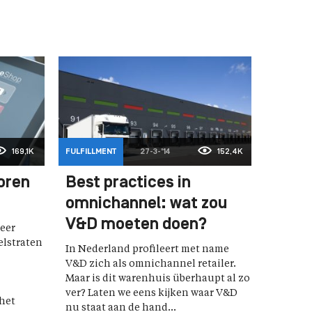
169,1K
FULFILLMENT
27-3-'14
152,4K
oren
Best practices in
omnichannel: wat zou
V&D moeten doen?
meer
elstraten
In Nederland profileert met name
V&D zich als omnichannel retailer.
Maar is dit warenhuis überhaupt al zo
ver? Laten we eens kijken waar V&D
het
nu staat aan de hand...