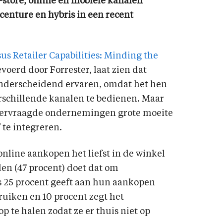
n-store, online en mobiele kanalen
enture en hybris in een recent
us Retailer Capabilities: Minding the
evoerd door Forrester, laat zien dat
onderscheidend ervaren, omdat het hen
erschillende kanalen te bedienen. Maar
ondervraagde ondernemingen grote moeite
 te integreren.
online aankopen het liefst in de winkel
den (47 procent) doet dat om
s 25 procent geeft aan hun aankopen
ruiken en 10 procent zegt het
 te halen zodat ze er thuis niet op