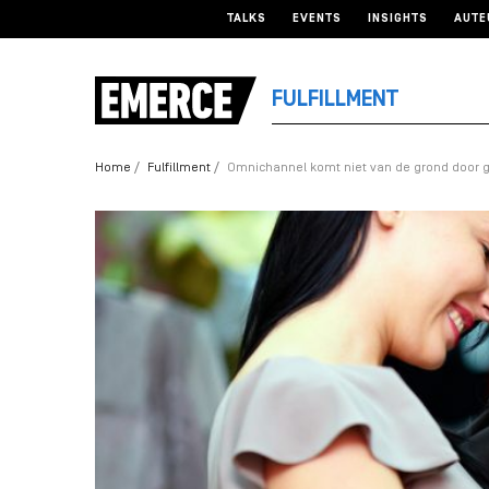
TALKS
EVENTS
INSIGHTS
AUTE
FULFILLMENT
Home
Fulfillment
Omnichannel komt niet van de grond door 