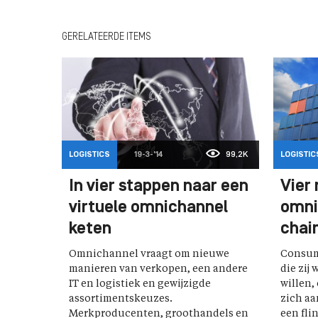
GERELATEERDE ITEMS
LOGISTICS
19-3-'14
99,2K
LOGISTIC
In vier stappen naar een
Vier 
virtuele omnichannel
omni
keten
chai
Omnichannel vraagt om nieuwe
Consum
manieren van verkopen, een andere
die zij 
IT en logistiek en gewijzigde
willen,
assortimentskeuzes.
zich aa
Merkproducenten, groothandels en
een flin