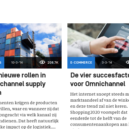
S
10-3-'14
208,7K
E-COMMERCE
3-3-'14
nieuwe rollen in
De vier succesfact
channel supply
voor Omnichannel
n
Het internet snoept steeds 
marktaandeel af van de wink
enten krijgen de producten
en deze trend zal niet keren.
willen, waar en wanneer zij dat
Shopping2020 voorspelt dat
 ongeacht via welk kanaal zij
eenderde tot de helft van de
ndienen. Dat heeft natuurlijk
consumentenaankopen aan 
ke impact op de logistiek....