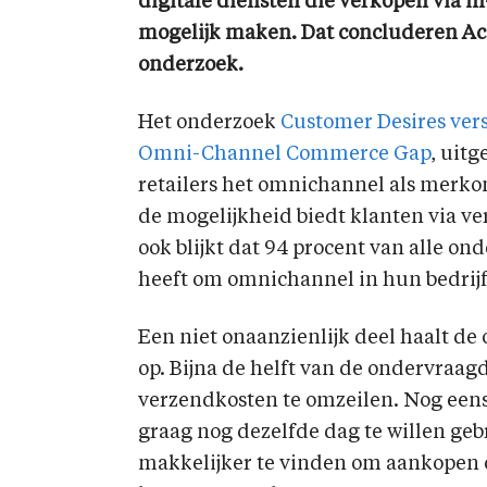
digitale diensten die verkopen via i
mogelijk maken. Dat concluderen Acc
onderzoek.
Het onderzoek
Customer Desires vers
Omni-Channel Commerce Gap
, uitg
retailers het omnichannel als merk
de mogelijkheid biedt klanten via v
ook blijkt dat 94 procent van alle 
heeft om omnichannel in hun bedrijf
Een niet onaanzienlijk deel haalt de 
op. Bijna de helft van de ondervraag
verzendkosten te omzeilen. Nog een
graag nog dezelfde dag te willen geb
makkelijker te vinden om aankopen op