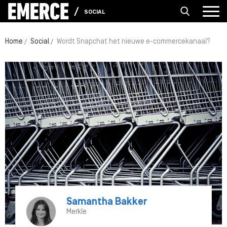
SOCIAL
Home
Social
Wordt Snapchat het nieuwe e-commercekanaal?
Samantha Bakker
Merkle