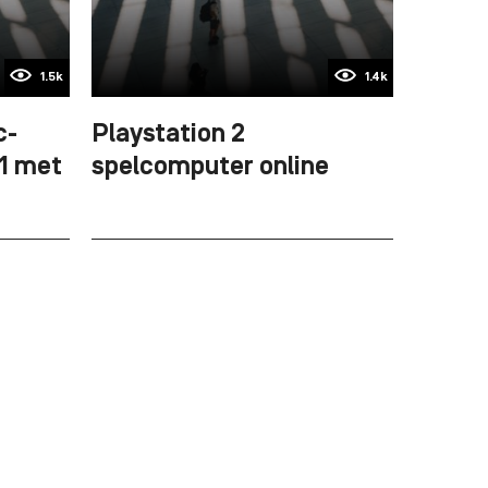
1.5k
1.4k
c-
Playstation 2
01 met
spelcomputer online