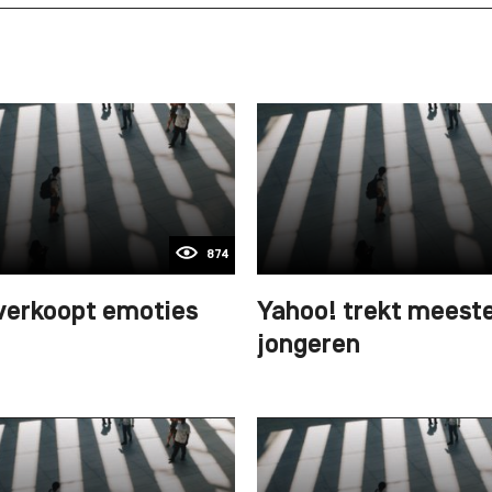
874
verkoopt emoties
Yahoo! trekt meest
jongeren