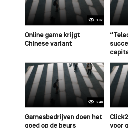
1.0k
Online game krijgt
“Tele
Chinese variant
succe
capit
2.4k
Gamesbedrijven doen het
Click
goed op de beurs
voor 