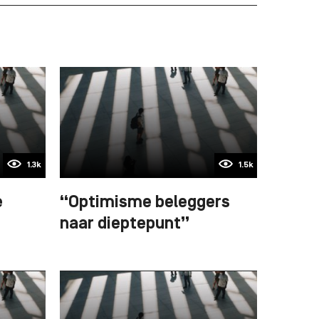
1.3k
1.5k
e
“Optimisme beleggers
naar dieptepunt”