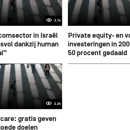
3.7k
comsector in Israël
Private equity- en v
svol dankzij human
investeringen in 20
al”
50 procent gedaald
2.2k
2care: gratis geven
goede doelen