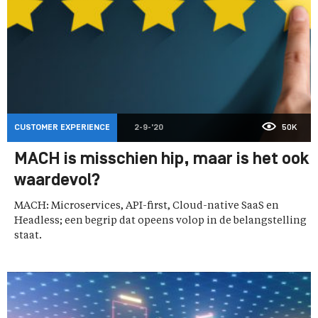
CUSTOMER EXPERIENCE
2-9-'20
50K
MACH is misschien hip, maar is het ook
waardevol?
MACH: Microservices, API-first, Cloud-native SaaS en
Headless; een begrip dat opeens volop in de belangstelling
staat.