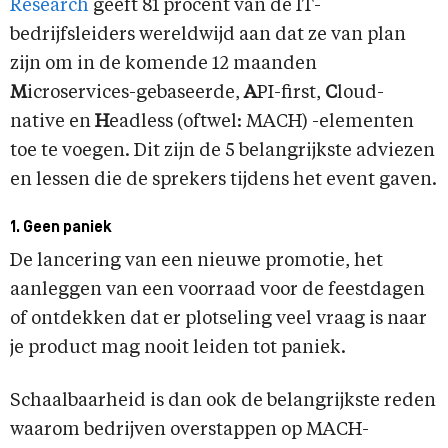
Research
geeft 81 procent van de IT-
bedrijfsleiders wereldwijd aan dat ze van plan
zijn om in de komende 12 maanden
M
icroservices-gebaseerde,
A
PI-first,
C
loud-
native en
H
eadless (oftwel: MACH) -elementen
toe te voegen. Dit zijn de 5 belangrijkste adviezen
en lessen die de sprekers tijdens het event gaven.
1. Geen paniek
De lancering van een nieuwe promotie, het
aanleggen van een voorraad voor de feestdagen
of ontdekken dat er plotseling veel vraag is naar
je product mag nooit leiden tot paniek.
Schaalbaarheid is dan ook de belangrijkste reden
waarom bedrijven overstappen op MACH-