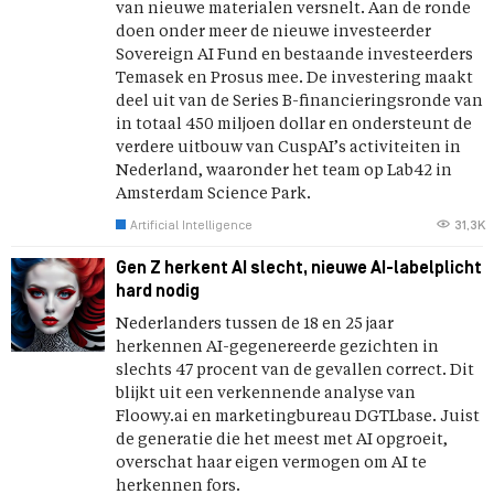
van nieuwe materialen versnelt. Aan de ronde
doen onder meer de nieuwe investeerder
Sovereign AI Fund en bestaande investeerders
Temasek en Prosus mee. De investering maakt
deel uit van de Series B-financieringsronde van
in totaal 450 miljoen dollar en ondersteunt de
verdere uitbouw van CuspAI’s activiteiten in
Nederland, waaronder het team op Lab42 in
Amsterdam Science Park.
Artificial Intelligence
31,3K
Gen Z herkent AI slecht, nieuwe AI-labelplicht
hard nodig
Nederlanders tussen de 18 en 25 jaar
herkennen AI-gegenereerde gezichten in
slechts 47 procent van de gevallen correct. Dit
blijkt uit een verkennende analyse van
Floowy.ai en marketingbureau DGTLbase. Juist
de generatie die het meest met AI opgroeit,
overschat haar eigen vermogen om AI te
herkennen fors.