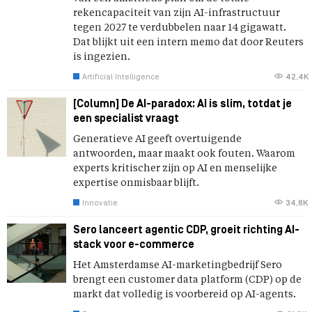
rekencapaciteit van zijn AI-infrastructuur
tegen 2027 te verdubbelen naar 14 gigawatt.
Dat blijkt uit een intern memo dat door Reuters
is ingezien.
Artificial Intelligence
42,4K
[Column] De AI-paradox: AI is slim, totdat je
een specialist vraagt
Generatieve AI geeft overtuigende
antwoorden, maar maakt ook fouten. Waarom
experts kritischer zijn op AI en menselijke
expertise onmisbaar blijft.
Innovatie
34,8K
Sero lanceert agentic CDP, groeit richting AI-
stack voor e-commerce
Het Amsterdamse AI-marketingbedrijf Sero
brengt een customer data platform (CDP) op de
markt dat volledig is voorbereid op AI-agents.