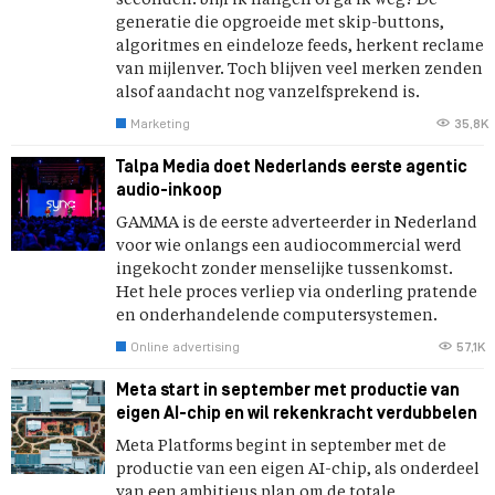
seconden: blijf ik hangen of ga ik weg? De
generatie die opgroeide met skip-buttons,
algoritmes en eindeloze feeds, herkent reclame
van mijlenver. Toch blijven veel merken zenden
alsof aandacht nog vanzelfsprekend is.
Marketing
35,8K
Talpa Media doet Nederlands eerste agentic
audio-inkoop
GAMMA is de eerste adverteerder in Nederland
voor wie onlangs een audiocommercial werd
ingekocht zonder menselijke tussenkomst.
Het hele proces verliep via onderling pratende
en onderhandelende computersystemen.
Online advertising
57,1K
Meta start in september met productie van
eigen AI-chip en wil rekenkracht verdubbelen
Meta Platforms begint in september met de
productie van een eigen AI-chip, als onderdeel
van een ambitieus plan om de totale