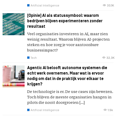
Artificial Intelligence
33,1K
[Opinie] AI als statussymbool: waarom
bedrijven blijven experimenteren zonder
resultaat
Veel organisaties investeren in AI, maar zien
weinig resultaat. Waarom blijven AI-projecten
steken en hoe zorg je voor aantoonbare
businessimpact?
Tech
32,3K
Agentic AI belooft autonome systemen die
echt werk overnemen. Maar wat is ervoor
nodig om dat in de praktijk voor elkaar te
krijgen?
De technologie is er. De use cases zijn bewezen.
Toch blijven de meeste organisaties hangen in
pilots die nooit doorgroeien […]
Artificial Intelligence
1.5k