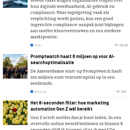
Steeds vaker krijgen organisaties vragen over
hun digitale weerbaarheid, AI-gebruik en
compliance. Waar regelgeving vaak als
verplichting wordt gezien, kan een goed
ingerichte compliance-aanpak juist bijdragen
aan sneller klantvertrouwen en een sterkere
marktpositie.
Tech
28,8K
Promptwatch haalt 6 miljoen op voor AI-
searchoptimalisatie
De Amsterdamse start-up Promptwatch haalt
zes miljoen euro venturecapital op in een
seedronde.
Venture
51K
Het 8-seconden filter: hoe marketing
automation Gen Z wél bereikt
Gen Z scrolt sneller dan je kunt laden. In een
overvolle online wereld beslissen ze binnen 8