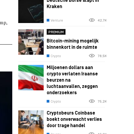
Deutsche Börse stapt in
Kraken
Venture
42,7K
ump,
PREMIUM
Bitcoin-mining mogelijk
binnenkort in de ruimte
Crypto
78,5K
Miljoenen dollars aan
crypto verlaten Iraanse
beurzen na
luchtaanvallen, zeggen
onderzoekers
Crypto
75,2K
Cryptobeurs Coinbase
boekt onverwacht verlies
door trage handel