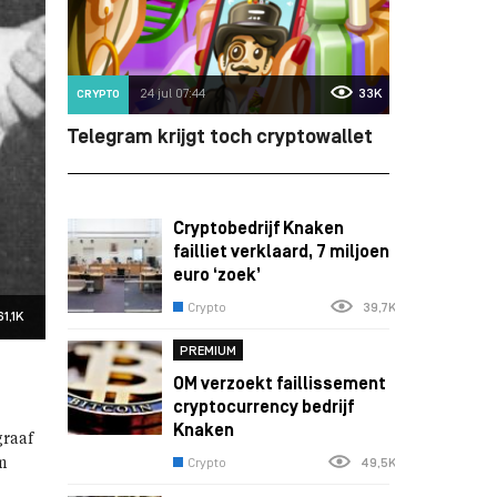
24 jul 07:44
33K
CRYPTO
Telegram krijgt toch cryptowallet
Cryptobedrijf Knaken
failliet verklaard, 7 miljoen
euro ‘zoek’
Crypto
39,7K
61,1K
PREMIUM
OM verzoekt faillissement
cryptocurrency bedrijf
Knaken
graaf
m
Crypto
49,5K