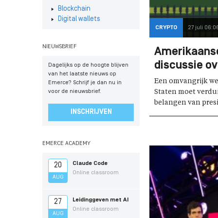
Blockchain
Digital wallets
CRYPTO
27 juli 06:0
NIEUWSBRIEF
Amerikaanse
discussie o
Dagelijks op de hoogte blijven
van het laatste nieuws op
Een omvangrijk wet
Emerce? Schrijf je dan nu in
voor de nieuwsbrief.
Staten moet verdui
belangen van presi
INSCHRIJVEN
EMERCE ACADEMY
Claude Code
20
Online classroom
AUG
Leidinggeven met AI
27
Online classroom
AUG