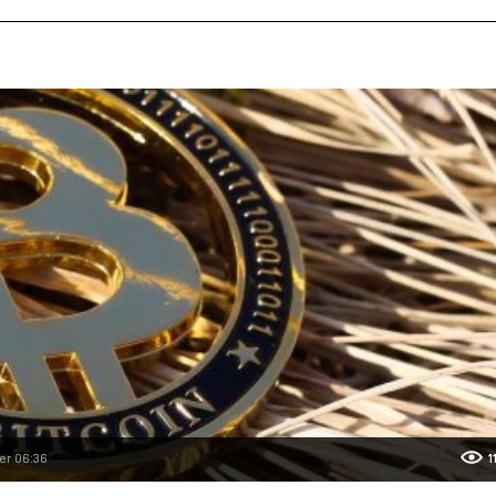
r 06:36
1