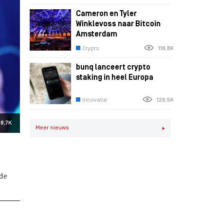
Cameron en Tyler
Winklevoss naar Bitcoin
Amsterdam
Crypto
118,8K
bunq lanceert crypto
staking in heel Europa
Innovatie
126,5K
8,7K
Meer nieuws
 de