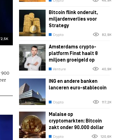
Crypto
46,9K
Bitcoin flink onderuit,
miljardenverlies voor
Strategy
Crypto
82,9K
72,5K
Amsterdams crypto-
platform Finst haalt 8
miljoen groeigeld op
Venture
40,9K
r 900
eer
ING en andere banken
lanceren euro-stablecoin
Crypto
117,2K
Malaise op
cryptomarkten: Bitcoin
zakt onder 90.000 dollar
Crypto
120,6K