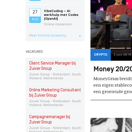
VibeCoding – AI
27
werkhulp met Codex
(OpenAI)
AUG
Online classroom
Meer Emerce Academy
VACATURES
CRYPTO
3 juni 06:14
Client Service Manager bij
Money 20/20
Zuiver Group
Zuiver Group - Rotterdam, South
Holland, Netherlands
MoneyGram breidt z
een eigen stablecoi
Online Marketing Consultant
een groeiende groe
bij Zuiver Group
Zuiver Group - Rotterdam, South
Holland, Netherlands
Campagnemanager bij
Zuiver Group
Zuiver Group - Rotterdam, South