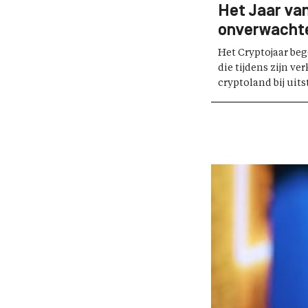
Het Jaar van
onverwacht
Het Cryptojaar be
die tijdens zijn v
cryptoland bij uits