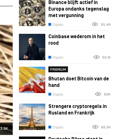
Binance blijft actief in
Europa ondanks tegenslag
met vergunning
Crypto
55,4K
Coinbase wederom in het
rood
Crypto
55,1K
PREMIUM
Bhutan doet Bitcoin van de
hand
Crypto
60K
Strengere cryptoregels in
Rusland en Frankrijk
Crypto
65,6K
12,3K