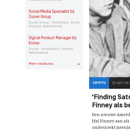
Holland, Netherlands
Social Media Specialist bij
Zuiver Group
Zuiver Group - Rotterdam, South
Holland, Netherlands
Digital Product Manager bij
Enrise
Enrise - Amersfoort, Utrecht,
Netherlands
Meer vacatures
CRYPTO
23 april 08
‘Finding Sat
Finney als b
Een nieuwe Amerik
Hal Finney aan als
onderzoekt jarenl