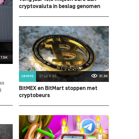
cryptovaluta in beslag genomen
7,5K
27 jul 11:30
31,3K
CRYPTO
van
BitMEX en BitMart stoppen met
j
cryptobeurs