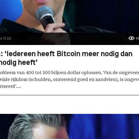
r 17:22
1
: ‘Iedereen heeft Bitcoin meer nodig dan
nodig heeft’
robleem van 400 tot 500 biljoen dollar oplossen. Van de ongevee
wijde rijkdom (schulden, onroerend goed en aandelen), is ongev
iseerd'....