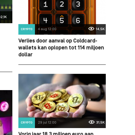
32,1K
4 aug 12:00
14,5K
CRYPTO
Verlies door aanval op Coldcard-
wallets kan oplopen tot 114 miljoen
dollar
29 jul 12:00
31,5K
CRYPTO
Vorig jaar 18,3 miljoen euro aan