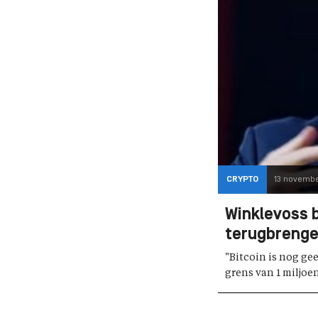
CRYPTO
13 novembe
Winklevoss b
terugbrengen
"Bitcoin is nog ge
grens van 1 miljoen