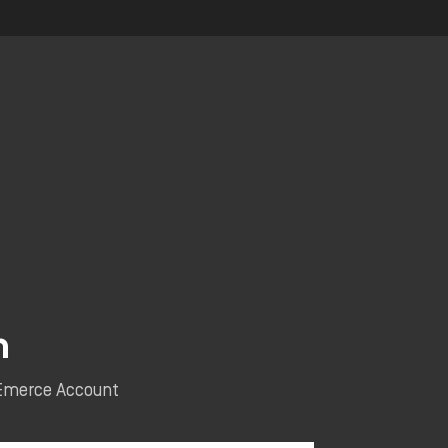
n
e Emerce Account