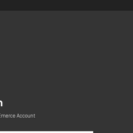
n
e Emerce Account