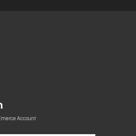
n
e Emerce Account