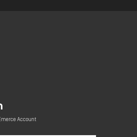
n
e Emerce Account