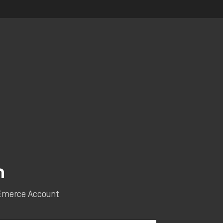
n
e Emerce Account