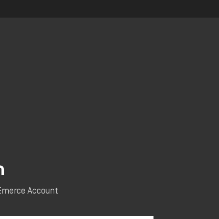
n
e Emerce Account