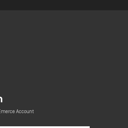
n
e Emerce Account