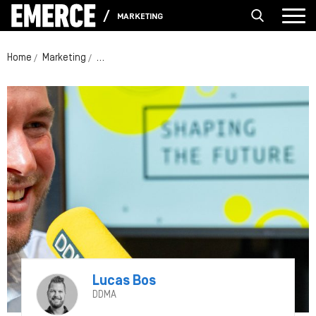
MARKETING
Home
Marketing
[Podcast] Shaping the Future: waarom Just Eat T
Lucas Bos
DDMA