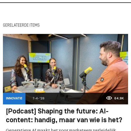
GERELATEERDE ITEMS
INNOVATIE
7-4-'26
64,9K
[Podcast] Shaping the future: AI-
content: handig, maar van wie is het?
Generatieve AI maakt het voor marketeers verleidelijk