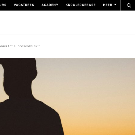
URS
VACATURES
ACADEMY
KNOWLEDGEBASE
MEER
nier tot succesvolle exit