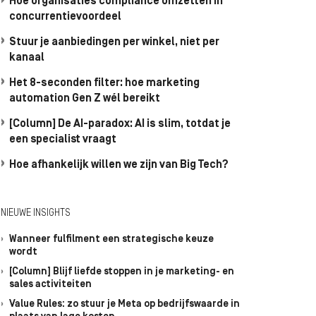
Hoe organisaties compliance omzetten in
concurrentievoordeel
Stuur je aanbiedingen per winkel, niet per
kanaal
Het 8-seconden filter: hoe marketing
automation Gen Z wél bereikt
[Column] De AI-paradox: AI is slim, totdat je
een specialist vraagt
Hoe afhankelijk willen we zijn van Big Tech?
NIEUWE INSIGHTS
Wanneer fulfilment een strategische keuze
wordt
[Column] Blijf liefde stoppen in je marketing- en
sales activiteiten
Value Rules: zo stuur je Meta op bedrijfswaarde in