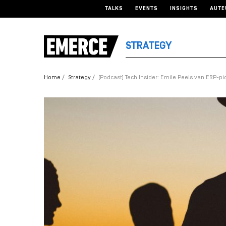
TALKS
EVENTS
INSIGHTS
AUTE
STRATEGY
Home
Strategy
[Podcast] Tech Insider: Emile Peels van ERP-pio