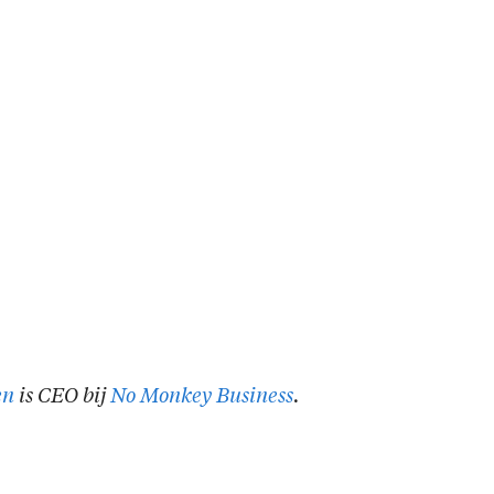
en
is CEO bij
No Monkey Business
.