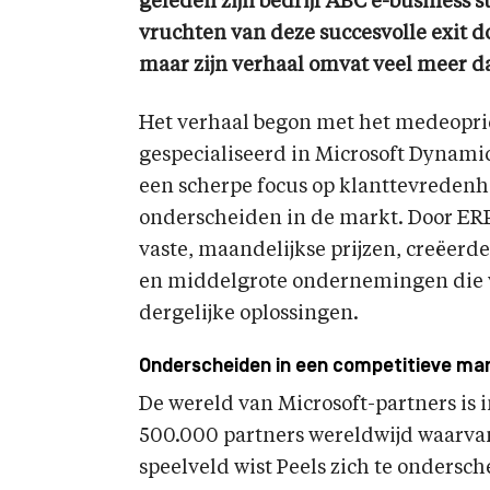
geleden zijn bedrijf ABC e-business s
vruchten van deze succesvolle exit do
maar zijn verhaal omvat veel meer da
Het verhaal begon met het medeopric
gespecialiseerd in Microsoft Dynamic
een scherpe focus op klanttevredenhei
onderscheiden in de markt. Door ER
vaste, maandelijkse prijzen, creëerd
en middelgrote ondernemingen die 
dergelijke oplossingen.
Onderscheiden in een competitieve ma
De wereld van Microsoft-partners is
500.000 partners wereldwijd waarvan
speelveld wist Peels zich te ondersc