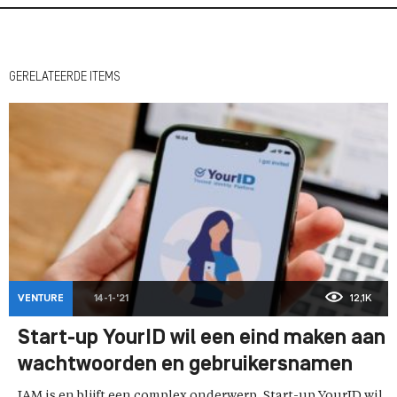
GERELATEERDE ITEMS
VENTURE
14-1-'21
12,1K
Start-up YourID wil een eind maken aan
wachtwoorden en gebruikersnamen
IAM is en blijft een complex onderwerp. Start-up YourID wil