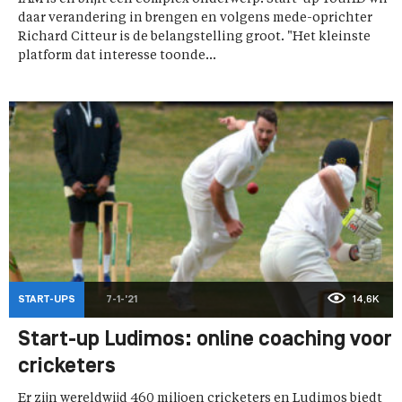
daar verandering in brengen en volgens mede-oprichter
Richard Citteur is de belangstelling groot. "Het kleinste
platform dat interesse toonde...
START-UPS
7-1-'21
14,6K
Start-up Ludimos: online coaching voor
cricketers
Er zijn wereldwijd 460 miljoen cricketers en Ludimos biedt