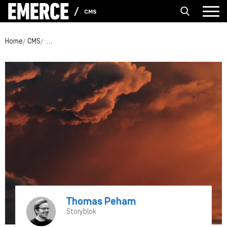
CMS
Home
CMS
Hoe draagt een CMS bij aan het succes van een organisat
Thomas Peham
Storyblok