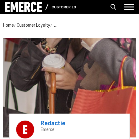
CUSTOMER LOYALTY
Home
Customer Loyalty
Hoe willen klanten benaderd worden door m
Redactie
Emerce