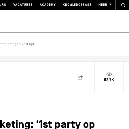
URS
VACATURES
ACADEMY
KNOWLEDGEBASE
MEER
orde brengen kost tijd’
63,7K
eting: ‘1st party op