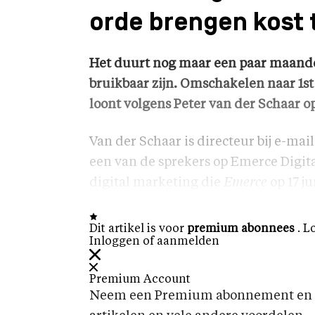
orde brengen kost t
Het duurt nog maar een paar maande
bruikbaar zijn. Omschakelen naar 1st
loont volgens Peter van der Schaar o
Van der Schaar is directeur bij e-mails
een van de sprekers op Emerce Digita
digital marketing die
Emerce
op 17 ju
Dit artikel is voor
premium abonnees
. L
Inloggen of aanmelden
Premium Account
Neem een Premium abonnement en k