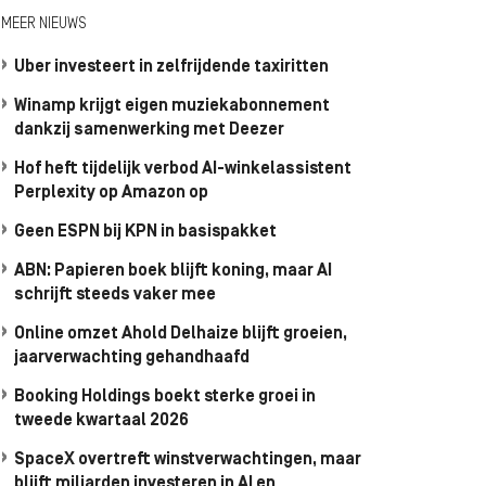
MEER NIEUWS
Uber investeert in zelfrijdende taxiritten
Winamp krijgt eigen muziekabonnement
dankzij samenwerking met Deezer
Hof heft tijdelijk verbod AI-winkelassistent
Perplexity op Amazon op
Geen ESPN bij KPN in basispakket
ABN: Papieren boek blijft koning, maar AI
schrijft steeds vaker mee
Online omzet Ahold Delhaize blijft groeien,
jaarverwachting gehandhaafd
Booking Holdings boekt sterke groei in
tweede kwartaal 2026
SpaceX overtreft winstverwachtingen, maar
blijft miljarden investeren in AI en