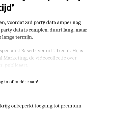
ijd’
n, voordat 3rd party data amper nog
 party data is complex, duurt lang, maar
p lange termijn.
pecialist Basedriver uit Utrecht. Hij is
l Marketing, de videocollectie over
ni publiceert.
og in of meld je aan!
rijg onbeperkt toegang tot premium