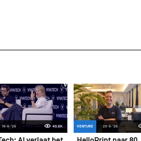
19-6-'26
40,6K
VENTURE
20-5-'26
ech: AI verlaat het
HelloPrint naar 80