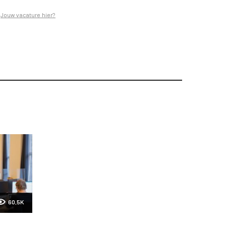
Jouw vacature hier?
60,5K