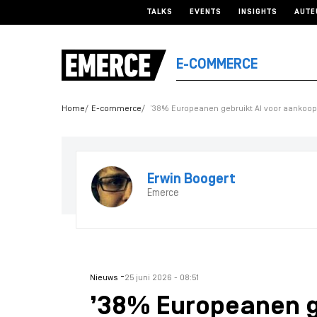
TALKS
EVENTS
INSIGHTS
AUTE
E-COMMERCE
Home
E-commerce
’38% Europeanen gebruikt AI voor aankoo
Erwin Boogert
Emerce
-
Nieuws
25 juni 2026 - 08:51
’38% Europeanen g