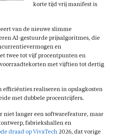
korte tijd vrij manifest is
teert van de nieuwe slimme
eren AI-gestuurde prijsalgoritmes, die
oncurrentievermogen en
 twee tot vijf procentpunten en
orraadtekorten met vijftien tot dertig
efficiënties realiseren in opslagkosten
ide met dubbele procentcijfers.
ar niet langer een softwarefeature, maar
ctontwerp, fabriekshallen en
ode draad op VivaTech
2026, dat vorige