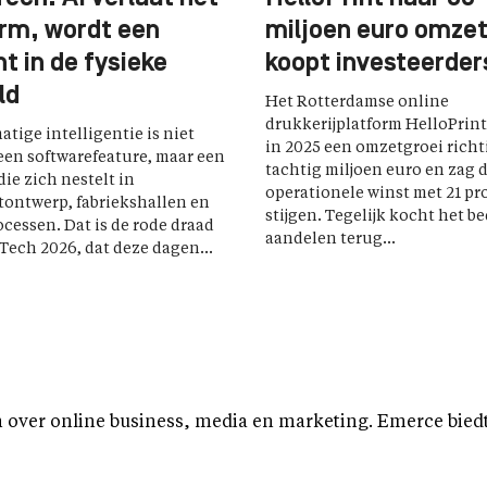
rm, wordt een
miljoen euro omzet
t in de fysieke
koopt investeerders
ld
Het Rotterdamse online
drukkerijplatform HelloPrint
tige intelligentie is niet
in 2025 een omzetgroei rich
een softwarefeature, maar een
tachtig miljoen euro en zag 
die zich nestelt in
operationele winst met 21 pr
ontwerp, fabriekshallen en
stijgen. Tegelijk kocht het bed
cessen. Dat is de rode draad
aandelen terug...
Tech 2026, dat deze dagen...
over online business, media en marketing. Emerce biedt b