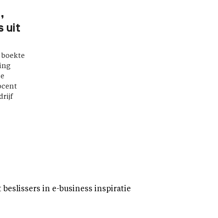
,
 uit
 boekte
ting
de
ocent
rijf
eslissers in e-business inspiratie