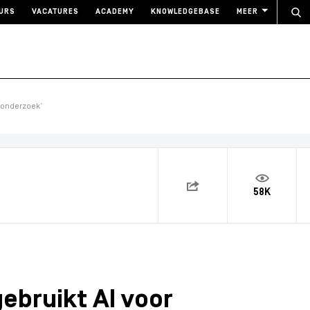
URS
VACATURES
ACADEMY
KNOWLEDGEBASE
MEER
ponderzoek’
58K
ebruikt AI voor