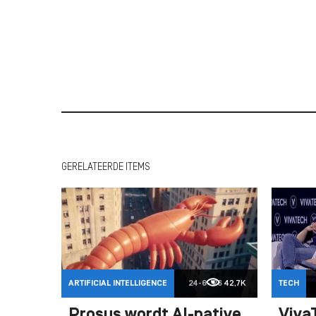
GERELATEERDE ITEMS
ARTIFICIAL INTELLIGENCE
24-6-'26
42,7K
TECH
Prosus wordt AI-native
VivaT