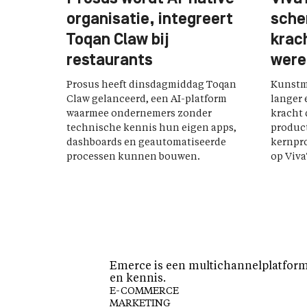
organisatie, integreert
sche
Toqan Claw bij
krach
restaurants
were
Prosus heeft dinsdagmiddag Toqan
Kunstma
Claw gelanceerd, een AI-platform
langer 
waarmee ondernemers zonder
kracht 
technische kennis hun eigen apps,
product
dashboards en geautomatiseerde
kernpro
processen kunnen bouwen.
op Viva
Emerce is een multichannelplatform 
en kennis.
E-COMMERCE
MARKETING