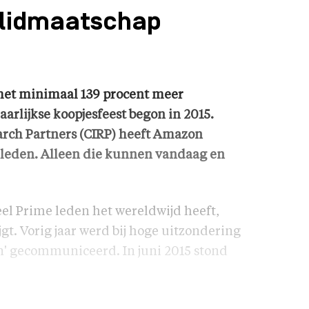
 lidmaatschap
et minimaal 139 procent meer
aarlijkse koopjesfeest begon in 2015.
arch Partners (CIRP) heeft Amazon
leden. Alleen die kunnen vandaag en
el Prime leden het wereldwijd heeft,
jgt. Vorig jaar werd bij hoge uitzondering
en' gecommuniceerd. In juni 2015 stond