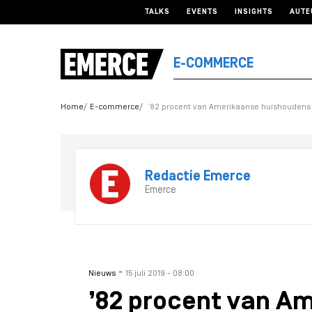
TALKS
EVENTS
INSIGHTS
AUTE
E-COMMERCE
Home
E-commerce
’82 procent van Amerikaanse huishoudens
Redactie Emerce
Emerce
-
Nieuws
15 juli 2019 - 08:00
’82 procent van A