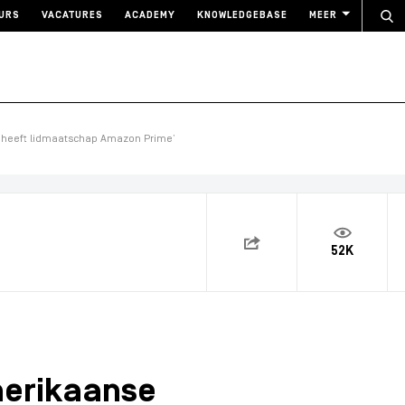
URS
VACATURES
ACADEMY
KNOWLEDGEBASE
MEER
 heeft lidmaatschap Amazon Prime’
52K
merikaanse