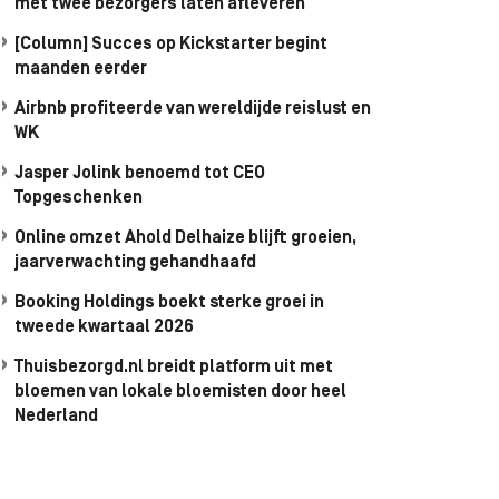
met twee bezorgers laten afleveren
[Column] Succes op Kickstarter begint
maanden eerder
Airbnb profiteerde van wereldijde reislust en
WK
Jasper Jolink benoemd tot CEO
Topgeschenken
Online omzet Ahold Delhaize blijft groeien,
jaarverwachting gehandhaafd
Booking Holdings boekt sterke groei in
tweede kwartaal 2026
Thuisbezorgd.nl breidt platform uit met
bloemen van lokale bloemisten door heel
Nederland