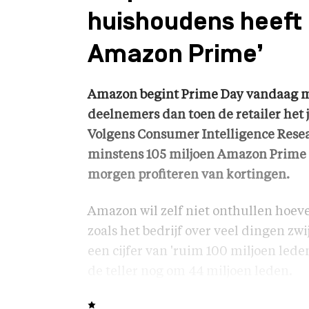
huishoudens heeft
Amazon Prime’
Amazon begint Prime Day vandaag m
deelnemers dan toen de retailer het j
Volgens Consumer Intelligence Rese
minstens 105 miljoen Amazon Prime 
morgen profiteren van kortingen.
Amazon wil zelf niet onthullen hoeve
zoals het bedrijf over veel dingen zwi
een cijfer van 'ruim 100 miljoen led
de teller nog om 44 miljoen leden.