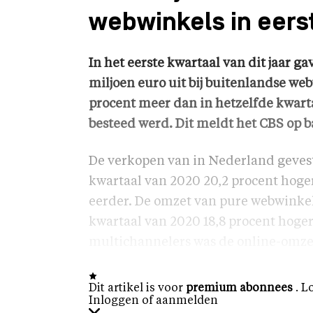
webwinkels in eers
In het eerste kwartaal van dit jaar
miljoen euro uit bij buitenlandse web
procent meer dan in hetzelfde kwarta
besteed werd. Dit meldt het CBS op b
De verkopen van in Nederland gevest
kwartaal van 2020 20,2 procent hoger
eerder. De omzet van pure webwinkel
kwartaal van 2020 18,8 procent hoger
multichannelers was de online-omzet
Dit artikel is voor
premium abonnees
. L
Inloggen of aanmelden