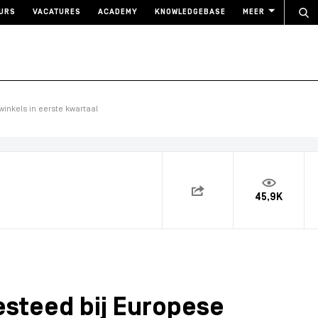
URS
VACATURES
ACADEMY
KNOWLEDGEBASE
MEER
inkels in eerste kwartaal
45,9K
esteed bij Europese