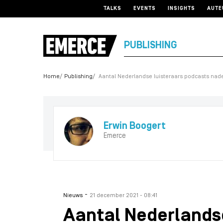
TALKS
EVENTS
INSIGHTS
AUTE
PUBLISHING
Home
Publishing
Aantal Nederlandse luisteraars podcasts nade
Erwin Boogert
Emerce
-
Nieuws
21 december 2021 - 08:41
Aantal Nederlandse