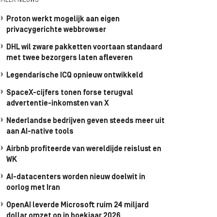
MEER NIEUWS
Proton werkt mogelijk aan eigen
privacygerichte webbrowser
DHL wil zware pakketten voortaan standaard
met twee bezorgers laten afleveren
Legendarische ICQ opnieuw ontwikkeld
SpaceX-cijfers tonen forse terugval
advertentie-inkomsten van X
Nederlandse bedrijven geven steeds meer uit
aan AI-native tools
Airbnb profiteerde van wereldijde reislust en
WK
AI-datacenters worden nieuw doelwit in
oorlog met Iran
OpenAI leverde Microsoft ruim 24 miljard
dollar omzet op in boekjaar 2026