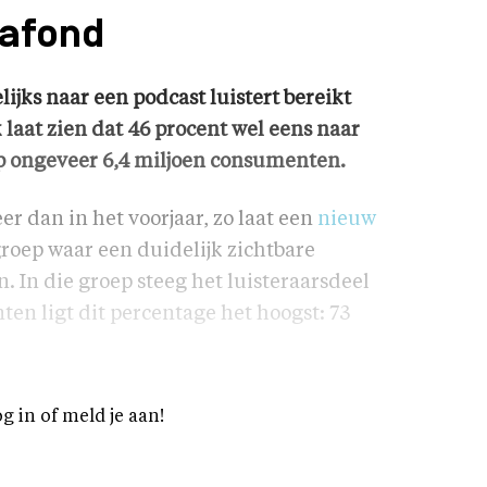
lafond
jks naar een podcast luistert bereikt
laat zien dat 46 procent wel eens naar
op ongeveer 6,4 miljoen consumenten.
r dan in het voorjaar, zo laat een
nieuw
roep waar een duidelijk zichtbare
en. In die groep steeg het luisteraarsdeel
ten ligt dit percentage het hoogst: 73
og in of meld je aan!