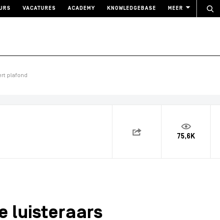
URS
VACATURES
ACADEMY
KNOWLEDGEBASE
MEER
rt plafond
75,6K
 luisteraars