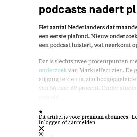
podcasts nadert p
Het aantal Nederlanders dat maandeli
een eerste plafond. Nieuw onderzoek 
een podcast luistert, wat neerkomt 
Dat is slechts twee procentpunten mee
onderzoek
van Markteffect zien. De g
stijging te zien is, zijn hoogopgeleid
van 56 naar 69 procent. Onder studen
procent.
Dit artikel is voor
premium abonnees
. L
Inloggen of aanmelden