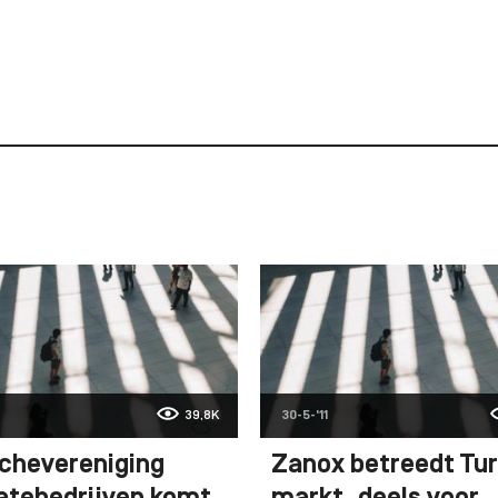
39,8K
30-5-'11
chevereniging
Zanox betreedt Tu