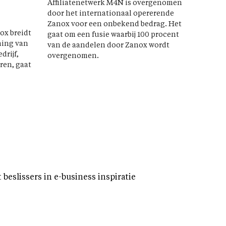
Affiliatenetwerk M4N is overgenomen
door het internationaal opererende
Zanox voor een onbekend bedrag. Het
ox breidt
gaat om een fusie waarbij 100 procent
ning van
van de aandelen door Zanox wordt
drijf,
overgenomen.
ren, gaat
eslissers in e-business inspiratie