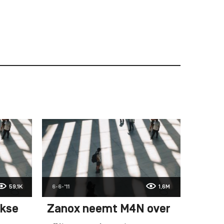
59,1K
6-6-'11
1,6M
rkse
Zanox neemt M4N over