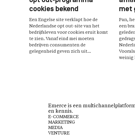
opt out-programma
affil
cookies bekend
met 
Een Engelse site verklapt hoe de
Pan, he
Nederlandse opt out-site van het
een bra
bedrijfsleven voor cookies eruit komt
geleden
te zien. Vanaf eind mei moeten
gedrag
bedrijven consumenten de
Nederla
gelegenheid geven zich uit...
Voorals
weinig 
Emerce is een multichannelplatform 
en kennis.
E-COMMERCE
MARKETING
MEDIA
VENTURE