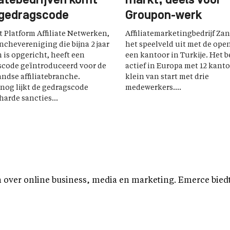
iatebedrijven komt
markt, deels voor
gedragscode
Groupon-werk
t Platform Affiliate Netwerken,
Affiliatemarketingbedrijf Zan
nchevereniging die bijna 2 jaar
het speelveld uit met de ope
 is opgericht, heeft een
een kantoor in Turkije. Het be
scode geïntroduceerd voor de
actief in Europa met 12 kanto
ndse affiliatebranche.
klein van start met drie
nog lijkt de gedragscode
medewerkers....
harde sancties...
over online business, media en marketing. Emerce biedt b