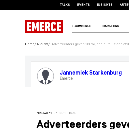
TALKS
EVENTS
INSIGHTS
AUTE
E-COMMERCE
MARKETING
Home
Nieuws
Adverteerders geven 119 miljoen euro uit aan affi
Jannemiek Starkenburg
Emerce
-
Nieuws
1 juni 2011 - 14:30
Adverteerders geve