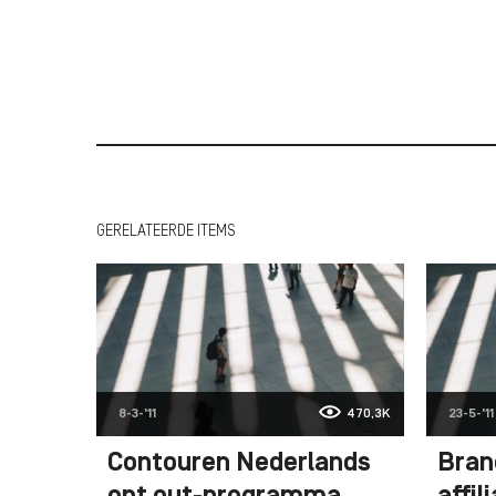
GERELATEERDE ITEMS
8-3-'11
470,3K
23-5-'11
Contouren Nederlands
Bran