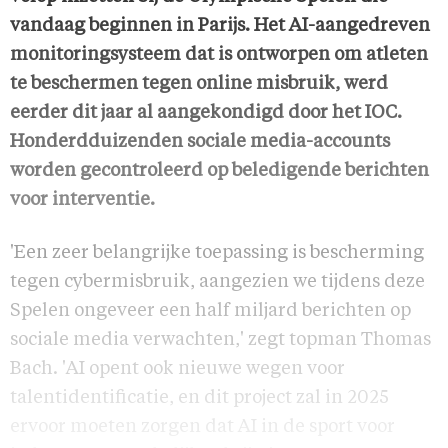
vandaag beginnen in Parijs. Het AI-aangedreven
monitoringsysteem dat is ontworpen om atleten
te beschermen tegen online misbruik, werd
eerder dit jaar al aangekondigd door het IOC.
Honderdduizenden sociale media-accounts
worden gecontroleerd op beledigende berichten
voor interventie.
'Een zeer belangrijke toepassing is bescherming
tegen cybermisbruik, aangezien we tijdens deze
Spelen ongeveer een half miljard berichten op
sociale media verwachten,' zegt topman Thomas
Bach. 'AI opent ook nieuwe wegen voor
talentidentificatie, en dit project zal in 2025
ervoor moeten zorgen dat AI in de sport voor