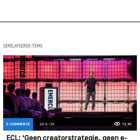
GERELATEERDE ITEMS
E-COMMERCE
29-5-'26
72,3K
ECL: ‘Geen creatorstrategie, geen e-