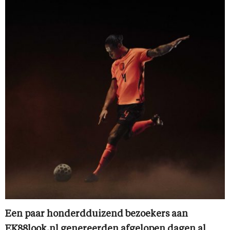
Een paar honderdduizend bezoekers aan
EK88look.nl genereerden afgelopen dagen al