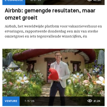
E-COMMERCE
12-2-'26
42,5K
Airbnb: gemengde resultaten, maar
omzet groeit
Airbnb, het wereldwijde platform voor vakantieverhuur en
ervaringen, rapporteerde donderdag een mix van sterke
omzetgroei en iets tegenvallende winstcijfers, én
VENTURE
7-11-'25
41,2K