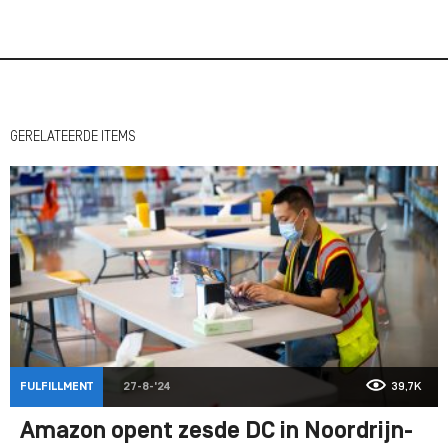
GERELATEERDE ITEMS
FULFILLMENT
27-8-'24
39,7K
Amazon opent zesde DC in Noordrijn-