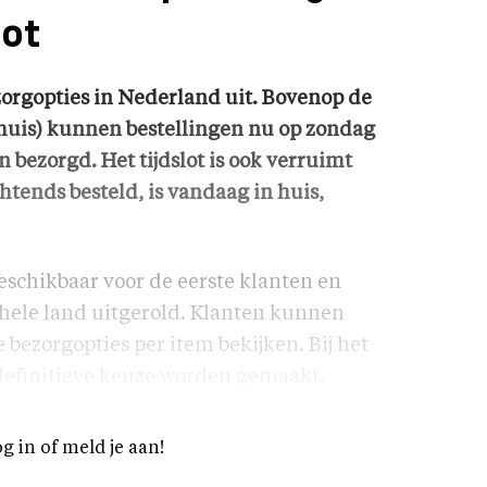
lot
orgopties in Nederland uit. Bovenop de
huis) kunnen bestellingen nu op zondag
en bezorgd. Het tijdslot is ook verruimt
htends besteld, is vandaag in huis,
eschikbaar voor de eerste klanten en
ele land uitgerold. Klanten kunnen
 bezorgopties per item bekijken. Bij het
 definitieve keuze worden gemaakt.
og in of meld je aan!