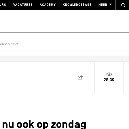
URS
VACATURES
ACADEMY
KNOWLEDGEBASE
MEER
nst tijdslot
29,3K
 nu ook op zondag