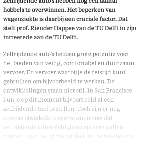
Zelfrijdende auto’s hebben nog een aantal
hobbels te overwinnen. Het beperken van
wagenziekte is daarbij een cruciale factor. Dat
stelt prof. Riender Happee van de TU Delft in zijn
intreerede aan de TU Delft.
Zelfrijdende auto’s hebben grote potentie voor
het bieden van veilig, comfortabel en duurzaam
vervoer. En vervoer waarbij je de reistijd kunt
gebruiken om bijvoorbeeld te werken. De
ontwikkelingen staan niet stil. In San Francisco
kun je op dit moment bijvoorbeeld al een
zelfrijdende taxi bestellen. Toch zijn er nog
diverse obstakels te overwinnen voordat
zelfrijdende auto’s écht geaccepteerd zullen
worden door het grote publiek en de reistijd ook