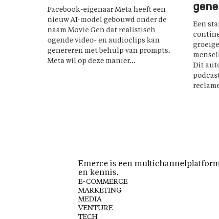
gene
Facebook-eigenaar Meta heeft een
nieuw AI-model gebouwd onder de
Een sta
naam Movie Gen dat realistisch
contine
ogende video- en audioclips kan
groeige
genereren met behulp van prompts.
menseli
Meta wil op deze manier...
Dit aut
podcas
reclam
Emerce is een multichannelplatform 
en kennis.
E-COMMERCE
MARKETING
MEDIA
VENTURE
TECH