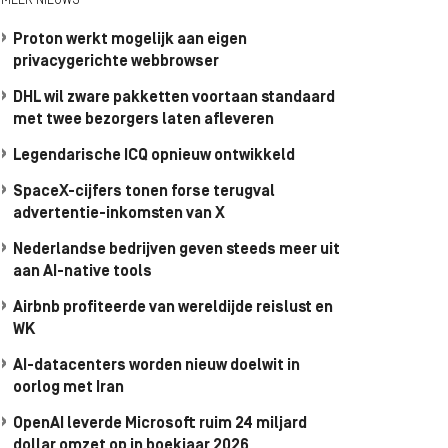
MEER NIEUWS
Proton werkt mogelijk aan eigen
privacygerichte webbrowser
DHL wil zware pakketten voortaan standaard
met twee bezorgers laten afleveren
Legendarische ICQ opnieuw ontwikkeld
SpaceX-cijfers tonen forse terugval
advertentie-inkomsten van X
Nederlandse bedrijven geven steeds meer uit
aan AI-native tools
Airbnb profiteerde van wereldijde reislust en
WK
AI-datacenters worden nieuw doelwit in
oorlog met Iran
OpenAI leverde Microsoft ruim 24 miljard
dollar omzet op in boekjaar 2026