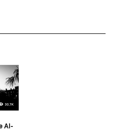
24
30,7K
e AI-