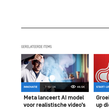
GERELATEERDE ITEMS
INNOVATIE
7-10-'24
46,5K
START-U
Meta lanceert AI model
Groei
voor realistische video’s
up d