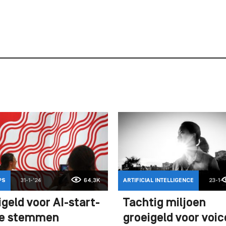
PS
31-1-'24
64,3K
ARTIFICIAL INTELLIGENCE
23-1-'
geld voor AI-start-
Tachtig miljoen
ie stemmen
groeigeld voor voic