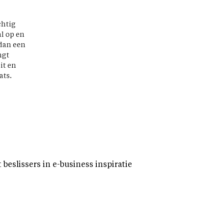
chtig
al op en
dan een
ngt
it en
ats.
eslissers in e-business inspiratie