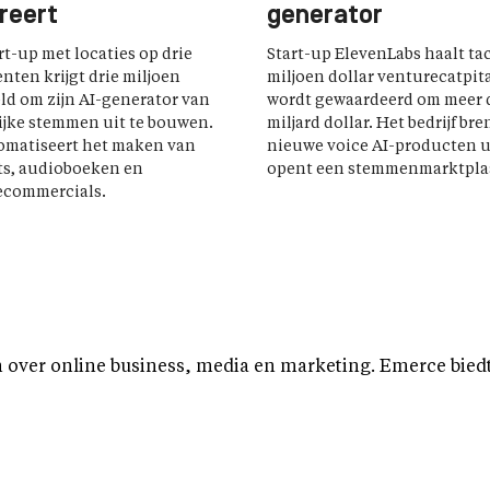
reert
generator
rt-up met locaties op drie
Start-up ElevenLabs haalt ta
nten krijgt drie miljoen
miljoen dollar venturecatpit
ld om zijn AI-generator van
wordt gewaardeerd om meer 
jke stemmen uit te bouwen.
miljard dollar. Het bedrijf bre
omatiseert het maken van
nieuwe voice AI-producten u
ts, audioboeken en
opent een stemmenmarktpla
ecommercials.
over online business, media en marketing. Emerce biedt b