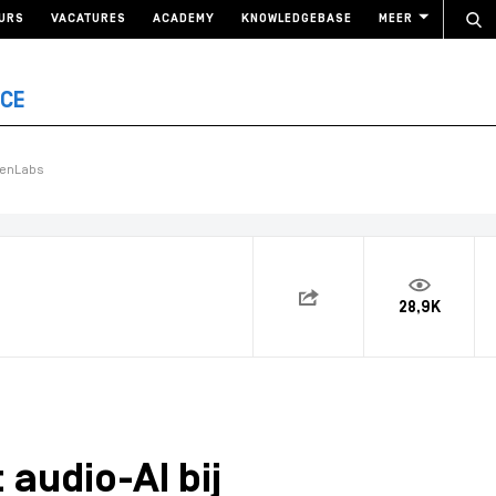
URS
VACATURES
ACADEMY
KNOWLEDGEBASE
MEER
NCE
venLabs
28,9K
audio-AI bij