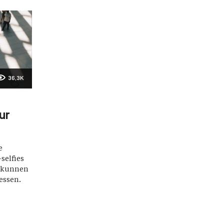
36,3K
ur
e
selfies
h kunnen
essen.