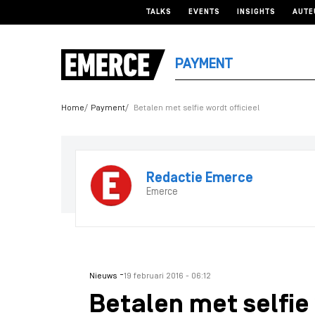
TALKS
EVENTS
INSIGHTS
AUTE
PAYMENT
Home
Payment
Betalen met selfie wordt officieel
Redactie Emerce
Emerce
-
Nieuws
19 februari 2016 - 06:12
Betalen met selfie 