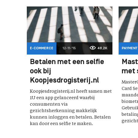
E-COMMERCE
12-11-'15
48,2K
PAYMENT
Betalen met een selfie
Mast
ook bij
met 
Koopjesdrogisterij.nl
MasterC
Card Se
Koopjesdrogisterij.nl heeft samen met
maande
1U een app gelanceerd waarbij
biometr
consumenten via
Gebruik
gezichtsherkenning makkelijk
betalin
kunnen inloggen en betalen. Betalen
gezicht
kan door een selfie te maken.