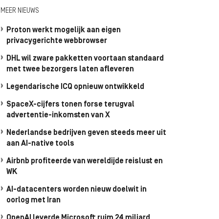
MEER NIEUWS
Proton werkt mogelijk aan eigen
privacygerichte webbrowser
DHL wil zware pakketten voortaan standaard
met twee bezorgers laten afleveren
Legendarische ICQ opnieuw ontwikkeld
SpaceX-cijfers tonen forse terugval
advertentie-inkomsten van X
Nederlandse bedrijven geven steeds meer uit
aan AI-native tools
Airbnb profiteerde van wereldijde reislust en
WK
AI-datacenters worden nieuw doelwit in
oorlog met Iran
OpenAI leverde Microsoft ruim 24 miljard