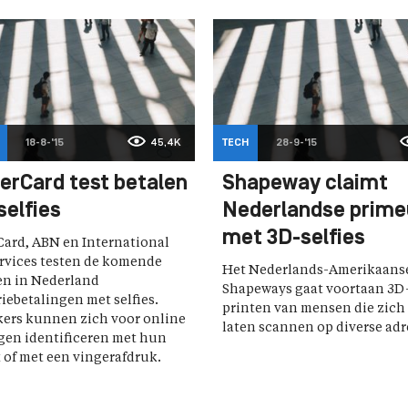
18-8-'15
45,4K
TECH
28-9-'15
erCard test betalen
Shapeway claimt
selfies
Nederlandse prime
met 3D-selfies
ard, ABN en International
rvices testen de komende
Het Nederlands-Amerikaans
n in Nederland
Shapeways gaat voortaan 3D-
iebetalingen met selfies.
printen van mensen die zic
ers kunnen zich voor online
laten scannen op diverse adr
gen identificeren met hun
 of met een vingerafdruk.