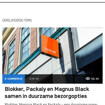
GERELATEERDE ITEMS
E-COMMERCE
5-8-'21
56,4K
Blokker, Packaly en Magnus Black
samen in duurzame bezorgopties
Blokker, Magnus Black en Packaly – een duurzame same-