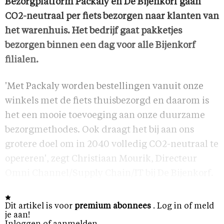
Bezorgplatform Packaly en De Bijenkorf gaan
CO2-neutraal per fiets bezorgen naar klanten van
het warenhuis. Het bedrijf gaat pakketjes
bezorgen binnen een dag voor alle Bijenkorf
filialen.
'Met Packaly worden bestellingen vanuit onze
winkels met de fiets thuisbezorgd en daarom is
het een mooie toevoeging aan onze duurzame
bezorgmethodes. Ook draagt het bij aan ons
grotere doel om in 2040 volledig CO2-neutraal te
opereren', zegt Christiaan Mourik, Directeur
Omni Channel/Supply Chain/IT bij De Bijenkorf.
Dit artikel is voor
premium abonnees
. Log in of meld
je aan!