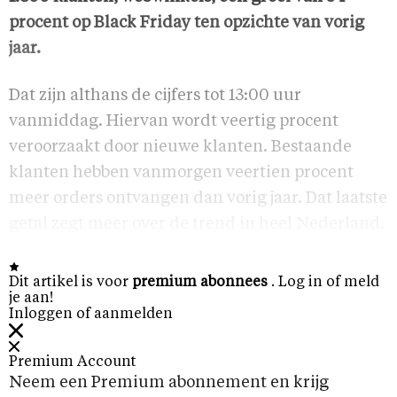
procent op Black Friday ten opzichte van vorig
jaar.
Dat zijn althans de cijfers tot 13:00 uur
vanmiddag. Hiervan wordt veertig procent
veroorzaakt door nieuwe klanten. Bestaande
klanten hebben vanmorgen veertien procent
meer orders ontvangen dan vorig jaar. Dat laatste
getal zegt meer over de trend in heel Nederland.
Dit artikel is voor
premium abonnees
. Log in of meld
je aan!
Inloggen of aanmelden
Premium Account
Neem een Premium abonnement en krijg