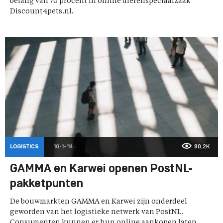
belang van 70 procent in online dierenspeciaalzaak
Discount4pets.nl.
LOGISTICS
10-1-'14
80,2K
GAMMA en Karwei openen PostNL-
pakketpunten
De bouwmarkten GAMMA en Karwei zijn onderdeel
geworden van het logistieke netwerk van PostNL.
Consumenten kunnen er hun online aankopen laten