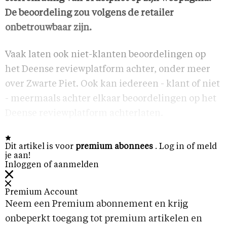
De beoordeling zou volgens de retailer
onbetrouwbaar zijn.
Vaak laten ook niet-klanten beoordelingen op
het Deense reviewplatform achter, onder meer
over Zwarte Piet. Ook kan iedereen - klant of niet
- meermaals achter elkaar beoordelingen op het
Deense reviewplatform achterlaten.
Dit artikel is voor
premium abonnees
. Log in of meld
je aan!
Inloggen of aanmelden
Premium Account
Neem een Premium abonnement en krijg
onbeperkt toegang tot premium artikelen en