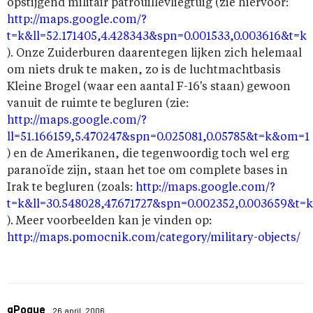
opstijgend militair patrouillevliegtuig (zie hiervoor:
http://maps.google.com/?
t=k&ll=52.171405,4.428343&spn=0.001533,0.003616&t=k
). Onze Zuiderburen daarentegen lijken zich helemaal
om niets druk te maken, zo is de luchtmachtbasis
Kleine Brogel (waar een aantal F-16's staan) gewoon
vanuit de ruimte te begluren (zie:
http://maps.google.com/?
ll=51.166159,5.470247&spn=0.025081,0.05785&t=k&om=1
) en de Amerikanen, die tegenwoordig toch wel erg
paranoïde zijn, staan het toe om complete bases in
Irak te begluren (zoals:
http://maps.google.com/?
t=k&ll=30.548028,47.671727&spn=0.002352,0.003659&t=k
). Meer voorbeelden kan je vinden op:
http://maps.pomocnik.com/category/military-objects/
gPoque
26 april, 2006