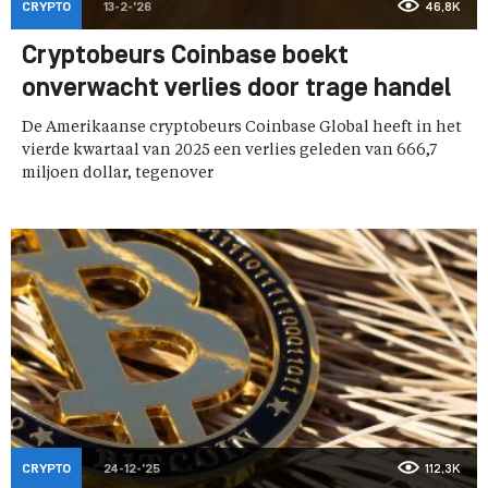
CRYPTO
13-2-'26
46,8K
Cryptobeurs Coinbase boekt
onverwacht verlies door trage handel
De Amerikaanse cryptobeurs Coinbase Global heeft in het
vierde kwartaal van 2025 een verlies geleden van 666,7
miljoen dollar, tegenover
CRYPTO
24-12-'25
112,3K