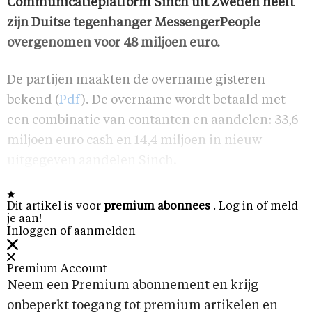
Communicatieplatform Sinch uit Zweden heeft
zijn Duitse tegenhanger MessengerPeople
overgenomen voor 48 miljoen euro.
De partijen maakten de overname gisteren
bekend (
Pdf
). De overname wordt betaald met
een combinatie van contanten en aandelen: 33,6
miljoen euro cash en 14,4 miljoen in nieuw
uitgegeven aandelen Sinch.
Dit artikel is voor
premium abonnees
. Log in of meld
je aan!
Inloggen of aanmelden
Premium Account
Neem een Premium abonnement en krijg
onbeperkt toegang tot premium artikelen en