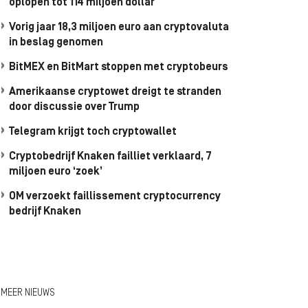
oplopen tot 114 miljoen dollar
Vorig jaar 18,3 miljoen euro aan cryptovaluta
in beslag genomen
BitMEX en BitMart stoppen met cryptobeurs
Amerikaanse cryptowet dreigt te stranden
door discussie over Trump
Telegram krijgt toch cryptowallet
Cryptobedrijf Knaken failliet verklaard, 7
miljoen euro ‘zoek’
OM verzoekt faillissement cryptocurrency
bedrijf Knaken
MEER NIEUWS