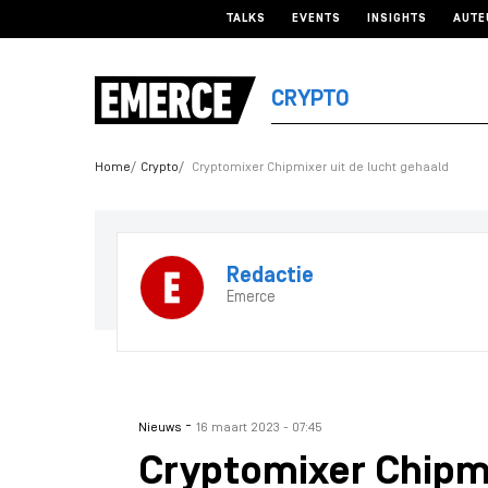
TALKS
EVENTS
INSIGHTS
AUTE
CRYPTO
Home
Crypto
Cryptomixer Chipmixer uit de lucht gehaald
Redactie
Emerce
-
Nieuws
16 maart 2023 - 07:45
Cryptomixer Chipmi