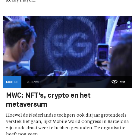
Ready Player...
MOBILE
3-3-'22
72K
MWC: NFT’s, crypto en het
metaversum
Hoewel de Nederlandse techpers ook dit jaar grotendeels
verstek liet gaan, lijkt Mobile World Congress in Barcelona
zijn oude draai weer te hebben gevonden. De organisatie
heeft nog geen...