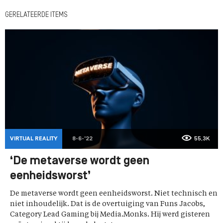
GERELATEERDE ITEMS
VIRTUAL REALITY
8-6-'22
55,3K
‘De metaverse wordt geen
eenheidsworst’
De metaverse wordt geen eenheidsworst. Niet technisch en
niet inhoudelijk. Dat is de overtuiging van Funs Jacobs,
Category Lead Gaming bij Media.Monks. Hij werd gisteren