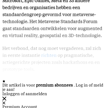
Microsoft, Epic Games, Meta en 33 andere
bedrijven en organisaties hebben een
standaardengroep gevormd voor metaverse-
technologie. Het Metaverse Standards Forum
gaat standaarden ontwikkelen voor augmented
en virtual reality, geospatial en 3D-technologie.
Het verbond, dat nog moet vergaderen, zal zich
in eerste instantie
richten
op pragmatische,
actiegerichte projecten zoals hackathons en en
prototype tools.
Dit artikel is voor
premium abonnees
. Log in of meld
je aan!
Inloggen of aanmelden
Premium Account