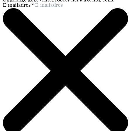
Ongeldige gegevens. Probeer het a.u.b. nog eens.
E-mailadres
*