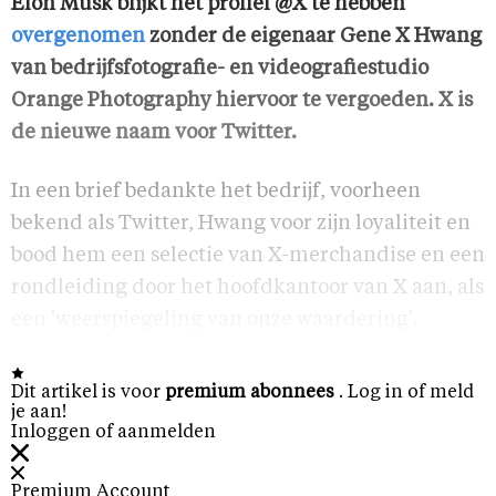
Elon Musk blijkt het profiel @X te hebben
overgenomen
zonder de eigenaar Gene X Hwang
van bedrijfsfotografie- en videografiestudio
Orange Photography hiervoor te vergoeden. X is
de nieuwe naam voor Twitter.
In een brief bedankte het bedrijf, voorheen
bekend als Twitter, Hwang voor zijn loyaliteit en
bood hem een selectie van X-merchandise en een
rondleiding door het hoofdkantoor van X aan, als
een 'weerspiegeling van onze waardering'.
Dit artikel is voor
premium abonnees
. Log in of meld
je aan!
Inloggen of aanmelden
Premium Account