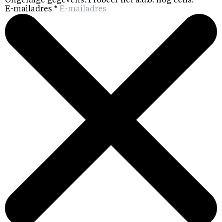
Ongeldige gegevens. Probeer het a.u.b. nog eens.
E-mailadres
*