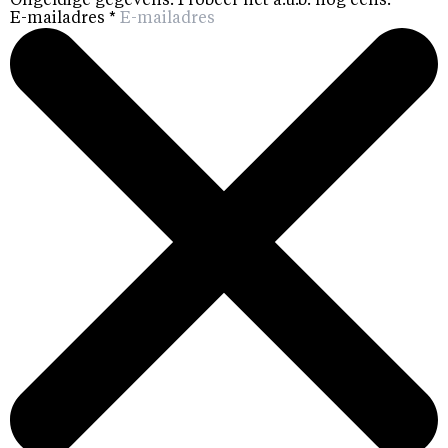
Ongeldige gegevens. Probeer het a.u.b. nog eens.
E-mailadres
*