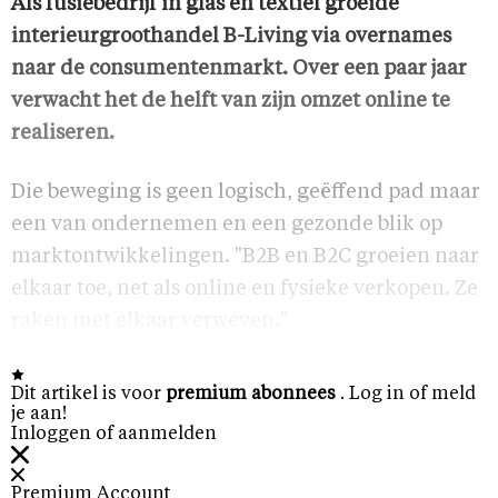
Als fusiebedrijf in glas en textiel groeide
interieurgroothandel B-Living via overnames
naar de consumentenmarkt. Over een paar jaar
verwacht het de helft van zijn omzet online te
realiseren.
Die beweging is geen logisch, geëffend pad maar
een van ondernemen en een gezonde blik op
marktontwikkelingen. "B2B en B2C groeien naar
elkaar toe, net als online en fysieke verkopen. Ze
raken met elkaar verweven."
Dit artikel is voor
premium abonnees
. Log in of meld
je aan!
Inloggen of aanmelden
Premium Account