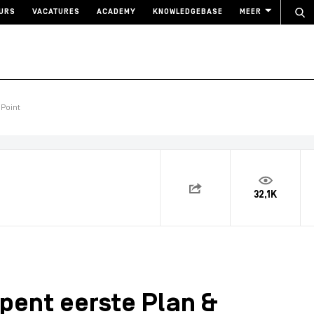
URS
VACATURES
ACADEMY
KNOWLEDGEBASE
MEER
 Point
32,1K
pent eerste Plan &