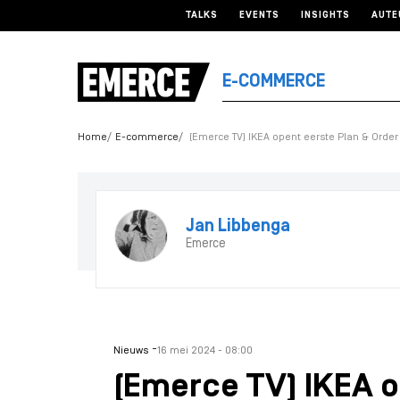
TALKS
EVENTS
INSIGHTS
AUTE
E-COMMERCE
Home
E-commerce
(Emerce TV) IKEA opent eerste Plan & Order
Jan Libbenga
Emerce
-
Nieuws
16 mei 2024 - 08:00
(Emerce TV) IKEA o