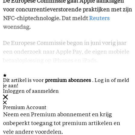
De Europese Commissie gaat Apple aanklagen
voor concurrentieverstorende praktijken met zijn
NFC-chiptechnologie. Dat meldt
Reuters
woensdag.
De Europese Commissie begon in juni vorig jaar
een onderzoek naar Apple Pay, de eigen mobiele
betaaloplossing op iPhones en iPads.
Dit artikel is voor
premium abonnees
. Log in of meld
je aan!
Inloggen of aanmelden
Premium Account
Neem een Premium abonnement en krijg
onbeperkt toegang tot premium artikelen en
vele andere voordelen.