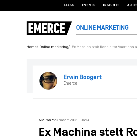
TALKS
EVENTS
INSIGHTS
AUTE
ONLINE MARKETING
Home
Online marketing
Ex Machina stelt Ronald ter Voert aan
Erwin Boogert
Emerce
-
Nieuws
23 maart 2018 - 06:13
Ex Machina stelt R