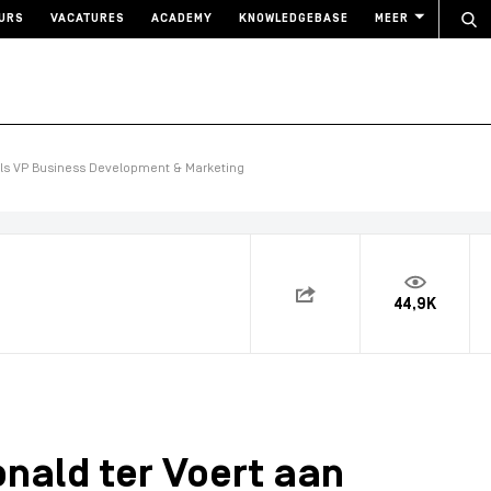
URS
VACATURES
ACADEMY
KNOWLEDGEBASE
MEER
 als VP Business Development & Marketing
44,9K
onald ter Voert aan